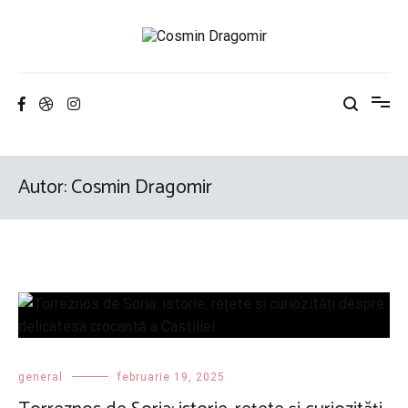
Sari
la
conținut
Cosmin Dragomir
istorie pe pâine
Autor:
Cosmin Dragomir
general
februarie 19, 2025