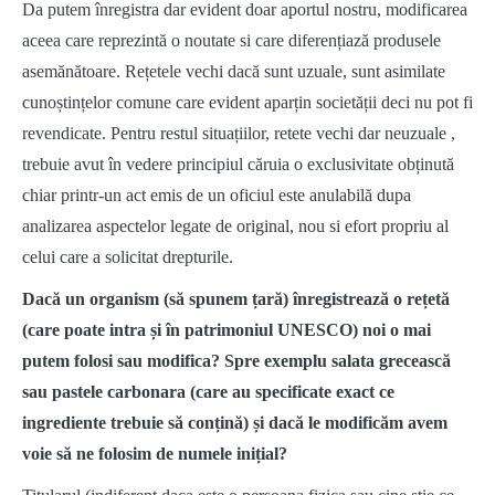
Da putem înregistra dar evident doar aportul nostru, modificarea
aceea care reprezintă o noutate si care diferențiază produsele
asemănătoare. Rețetele vechi dacă sunt uzuale, sunt asimilate
cunoștințelor comune care evident aparțin societății deci nu pot fi
revendicate. Pentru restul situațiilor, retete vechi dar neuzuale ,
trebuie avut în vedere principiul căruia o exclusivitate obținută
chiar printr-un act emis de un oficiul este anulabilă dupa
analizarea aspectelor legate de original, nou si efort propriu al
celui care a solicitat drepturile.
Dacă un organism (să spunem țară) înregistrează o rețetă
(care poate intra și în patrimoniul UNESCO) noi o mai
putem folosi sau modifica? Spre exemplu salata grecească
sau pastele carbonara (care au specificate exact ce
ingrediente trebuie să conțină) și dacă le modificăm avem
voie să ne folosim de numele inițial?