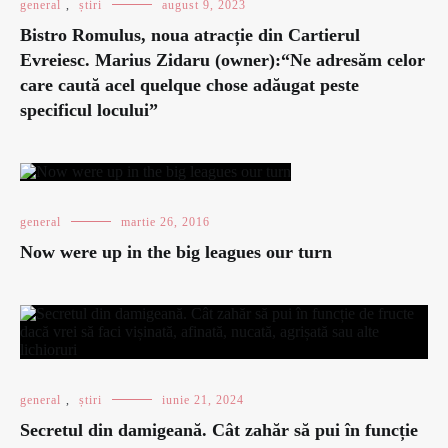
general
,
știri
august 9, 2023
Bistro Romulus, noua atracție din Cartierul
Evreiesc. Marius Zidaru (owner):“Ne adresăm celor
care caută acel quelque chose adăugat peste
specificul locului”
general
martie 26, 2016
Now were up in the big leagues our turn
general
,
știri
iunie 21, 2024
Secretul din damigeană. Cât zahăr să pui în funcție