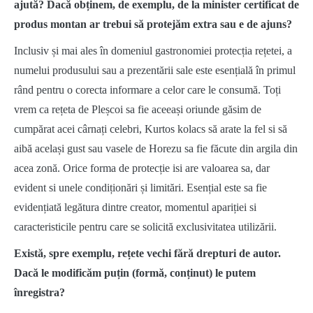
ajută? Dacă obținem, de exemplu, de la minister certificat de
produs montan ar trebui să protejăm extra sau e de ajuns?
Inclusiv și mai ales în domeniul gastronomiei protecția rețetei, a
numelui produsului sau a prezentării sale este esențială în primul
rând pentru o corecta informare a celor care le consumă. Toți
vrem ca rețeta de Pleșcoi sa fie aceeași oriunde găsim de
cumpărat acei cârnați celebri, Kurtos kolacs să arate la fel si să
aibă același gust sau vasele de Horezu sa fie făcute din argila din
acea zonă. Orice forma de protecție isi are valoarea sa, dar
evident si unele condiționări și limitări. Esențial este sa fie
evidențiată legătura dintre creator, momentul apariției si
caracteristicile pentru care se solicită exclusivitatea utilizării.
Există, spre exemplu, rețete vechi fără drepturi de autor.
Dacă le modificăm puțin (formă, conținut) le putem
înregistra?