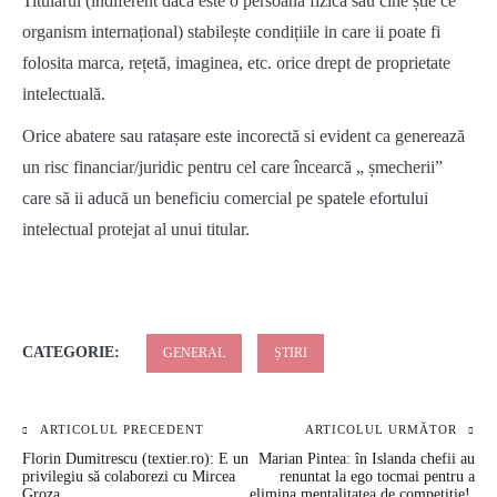
Titularul (indiferent daca este o persoana fizica sau cine știe ce
organism internațional) stabilește condițiile in care ii poate fi
folosita marca, rețetă, imaginea, etc. orice drept de proprietate
intelectuală.
Orice abatere sau ratașare este incorectă si evident ca generează
un risc financiar/juridic pentru cel care încearcă „ șmecherii”
care să ii aducă un beneficiu comercial pe spatele efortului
intelectual protejat al unui titular.
CATEGORIE:
GENERAL
ȘTIRI
ARTICOLUL PRECEDENT
ARTICOLUL URMĂTOR
Navigare
Florin Dumitrescu (textier.ro): E un
Marian Pintea: în Islanda chefii au
în
privilegiu să colaborezi cu Mircea
renuntat la ego tocmai pentru a
Groza
elimina mentalitatea de competitie!