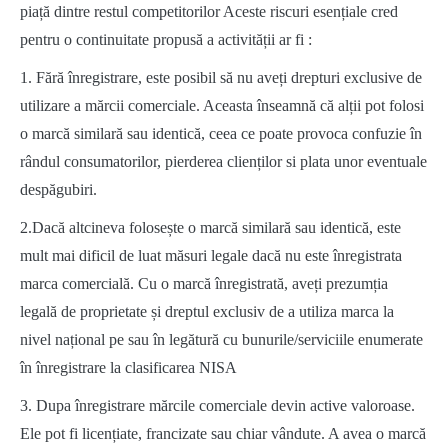
piață dintre restul competitorilor Aceste riscuri esențiale cred
pentru o continuitate propusă a activității ar fi :
1. Fără înregistrare, este posibil să nu aveți drepturi exclusive de
utilizare a mărcii comerciale. Aceasta înseamnă că alții pot folosi
o marcă similară sau identică, ceea ce poate provoca confuzie în
rândul consumatorilor, pierderea clienților si plata unor eventuale
despăgubiri.
2.Dacă altcineva folosește o marcă similară sau identică, este
mult mai dificil de luat măsuri legale dacă nu este înregistrata
marca comercială. Cu o marcă înregistrată, aveți prezumția
legală de proprietate și dreptul exclusiv de a utiliza marca la
nivel național pe sau în legătură cu bunurile/serviciile enumerate
în înregistrare la clasificarea NISA
3. Dupa înregistrare mărcile comerciale devin active valoroase.
Ele pot fi licențiate, francizate sau chiar vândute. A avea o marcă