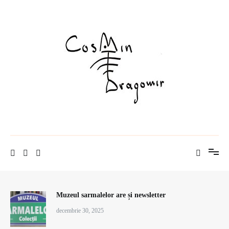
Sari
la
conținut
istorie pe pâine
Cosmin Dragomir
Muzeul sarmalelor are și newsletter
decembrie 30, 2025