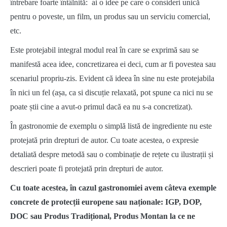
întrebare foarte întâlnită: ai o idee pe care o consideri unică
pentru o poveste, un film, un produs sau un serviciu comercial,
etc.
Este protejabil integral modul real în care se exprimă sau se
manifestă acea idee, concretizarea ei deci, cum ar fi povestea sau
scenariul propriu-zis. Evident că ideea în sine nu este protejabila
în nici un fel (așa, ca si discuție relaxată, pot spune ca nici nu se
poate știi cine a avut-o primul dacă ea nu s-a concretizat).
În gastronomie de exemplu o simplă listă de ingrediente nu este
protejată prin drepturi de autor. Cu toate acestea, o expresie
detaliată despre metodă sau o combinație de rețete cu ilustrații și
descrieri poate fi protejată prin drepturi de autor.
Cu toate acestea, în cazul gastronomiei avem câteva exemple
concrete de protecții europene sau naționale: IGP, DOP,
DOC sau Produs Tradițional, Produs Montan la ce ne