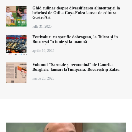
Ghid culinar despre diversificarea alimentației la
bebeluși de Otilia Cușa-Fulea lansat de editura
GastroArt
iulie 31, 2025
Festivaluri cu specific dobrogean, la Tulcea și în
București în iunie și la toamnă
aprilie 16, 2025
Volumul “Sarmale și serotonină” de Camelia
Burghele, lansări laTimișoara, București și Zalău
martie 25, 2025