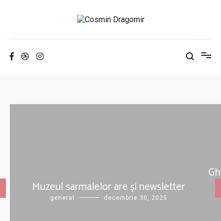
Sari
la
conținut
Cosmin Dragomir
istorie pe pâine
Ghi
Muzeul sarmalelor are și newsletter
general
decembrie 30, 2025