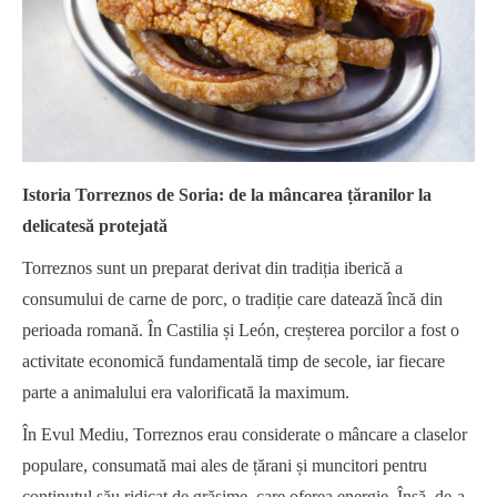
Istoria Torreznos de Soria: de la mâncarea țăranilor la
delicatesă protejată
Torreznos sunt un preparat derivat din tradiția iberică a
consumului de carne de porc, o tradiție care datează încă din
perioada romană. În Castilia și León, creșterea porcilor a fost o
activitate economică fundamentală timp de secole, iar fiecare
parte a animalului era valorificată la maximum.
În Evul Mediu, Torreznos erau considerate o mâncare a claselor
populare, consumată mai ales de țărani și muncitori pentru
conținutul său ridicat de grăsime, care oferea energie. Însă, de-a