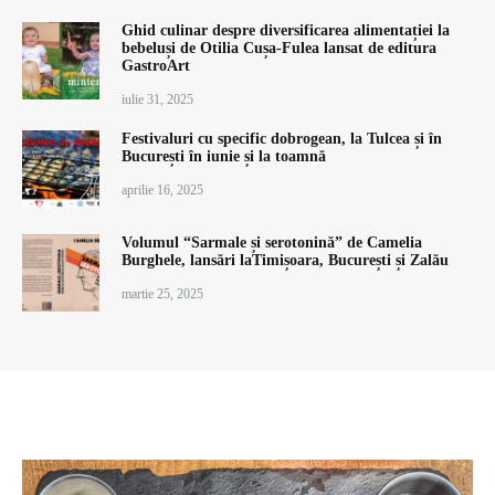
Ghid culinar despre diversificarea alimentației la
bebeluși de Otilia Cușa-Fulea lansat de editura
GastroArt
iulie 31, 2025
Festivaluri cu specific dobrogean, la Tulcea și în
București în iunie și la toamnă
aprilie 16, 2025
Volumul “Sarmale și serotonină” de Camelia
Burghele, lansări laTimișoara, București și Zalău
martie 25, 2025