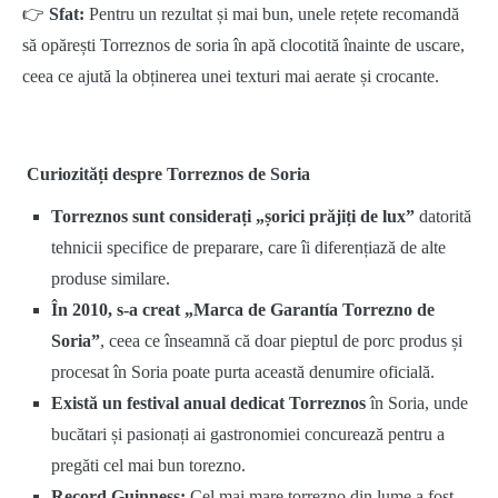
👉
Sfat:
Pentru un rezultat și mai bun, unele rețete recomandă
să opărești Torreznos de soria în apă clocotită înainte de uscare,
ceea ce ajută la obținerea unei texturi mai aerate și crocante.
Curiozități despre Torreznos de Soria
Torreznos sunt considerați „șorici prăjiți de lux”
datorită
tehnicii specifice de preparare, care îi diferențiază de alte
produse similare.
În 2010, s-a creat „Marca de Garantía Torrezno de
Soria”
, ceea ce înseamnă că doar pieptul de porc produs și
procesat în Soria poate purta această denumire oficială.
Există un festival anual dedicat Torreznos
în Soria, unde
bucătari și pasionați ai gastronomiei concurează pentru a
pregăti cel mai bun torezno.
Record Guinness:
Cel mai mare torrezno din lume a fost