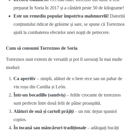
preparat în Soria în 2017 și a cântărit peste 50 de kilograme!
Este un remediu popular împotriva mahmurelii!
Datorită
conținutului ridicat de grăsime și sare, se spune că Torreznos
ajută la combaterea efectelor unei nopți de petrecere.
Cum să consumi Torreznos de Soria
Torreznos sunt extrem de versatili și pot fi savurați în mai multe
moduri:
Ca aperitiv
– simpli, alături de o bere rece sau un pahar de
vin roșu din Castilia și León.
Într-un bocadillo (sandviș)
– feliile crocante de torreznos
sunt perfecte între două felii de pâine proaspătă.
Alături de ouă și cartofi prăjiți
– un mic dejun spaniol
copios.
În tocană sau mâncăruri tradiționale
– adăugați bucăți