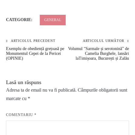
CATEGORIE:
GENERAL
ARTICOLUL PRECEDENT
ARTICOLUL URMĂTOR
Navigare
Exemplu de obediență grețoasă pe
Volumul “Sarmale și serotonină” de
în
Monumentul Cepei de la Pericei
Camelia Burghele, lansări
(OPINIE)
laTimișoara, București și Zalău
articole
Lasă un răspuns
Adresa ta de email nu va fi publicată.
Câmpurile obligatorii sunt
marcate cu
*
COMENTARIU
*