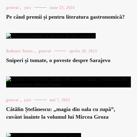
general
,
știri
iunie 25, 2024
Pe când premii și pentru literatura gastronomică?
Balkanic Tastes
,
general
aprilie 28, 2023
Sniperi și tomate, o poveste despre Sarajevo
general
,
știri
mai 7, 2023
Cătălin Ștefănescu: „magia din oala cu zupă”,
cuvânt înainte la volumul lui Mircea Groza