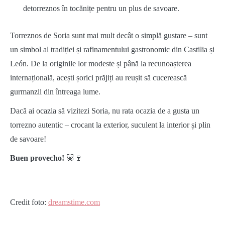
detorreznos în tocănițe pentru un plus de savoare.
Torreznos de Soria sunt mai mult decât o simplă gustare – sunt
un simbol al tradiției și rafinamentului gastronomic din Castilia și
León. De la originile lor modeste și până la recunoașterea
internațională, acești șorici prăjiți au reușit să cucerească
gurmanzii din întreaga lume.
Dacă ai ocazia să vizitezi Soria, nu rata ocazia de a gusta un
torrezno autentic – crocant la exterior, suculent la interior și plin
de savoare!
Buen provecho!
🐷🍷
Credit foto:
dreamstime.com