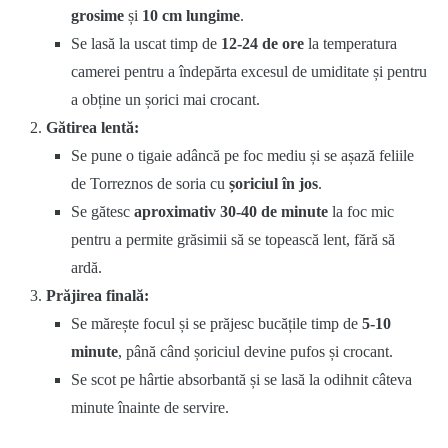
grosime
și
10 cm lungime
.
Se lasă la uscat timp de
12-24 de ore
la temperatura
camerei pentru a îndepărta excesul de umiditate și pentru
a obține un șorici mai crocant.
Gătirea lentă:
Se pune o tigaie adâncă pe foc mediu și se așază feliile
de Torreznos de soria cu
șoriciul în jos
.
Se gătesc
aproximativ 30-40 de minute
la foc mic
pentru a permite grăsimii să se topească lent, fără să
ardă.
Prăjirea finală:
Se mărește focul și se prăjesc bucățile timp de
5-10
minute
, până când șoriciul devine pufos și crocant.
Se scot pe hârtie absorbantă și se lasă la odihnit câteva
minute înainte de servire.