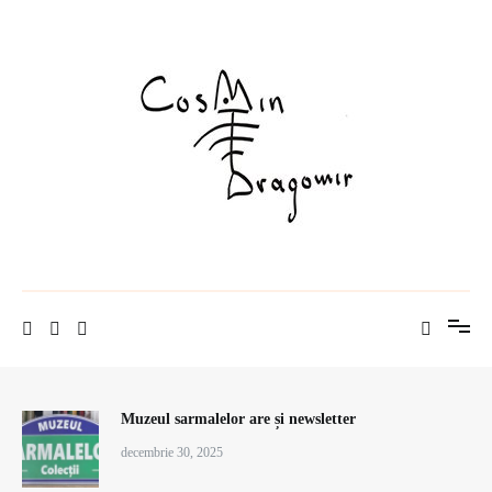
Sari
la
conținut
istorie pe pâine
Cosmin Dragomir
Muzeul sarmalelor are și newsletter
decembrie 30, 2025